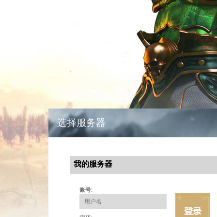
选择服务器
我的服务器
账号: